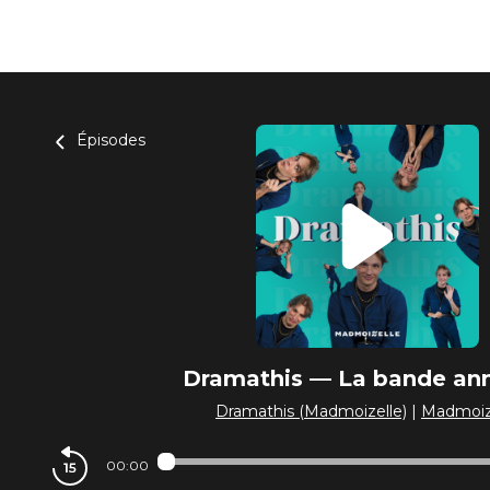
Épisodes
Dramathis — La bande an
Dramathis (Madmoizelle)
|
Madmoiz
00:00