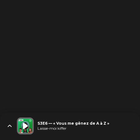
S3E6 — « Vous me gênez de A à Z »
Laisse-moi kiffer