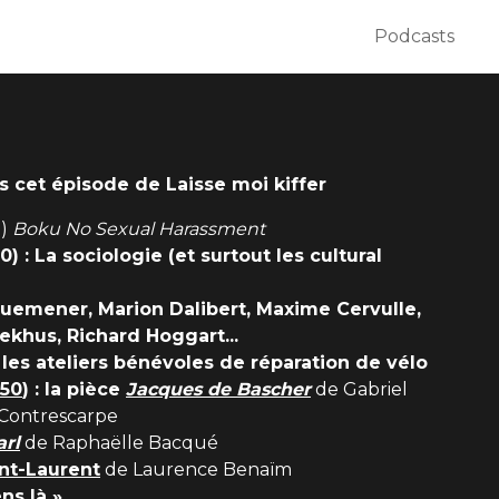
Podcasts
s cet épisode de Laisse moi kiffer
e)
Boku No Sexual Harassment
0) : La sociologie (et surtout les cultural
Quemener, Marion Dalibert, Maxime Cervulle,
ekhus, Richard Hoggart...
: les ateliers bénévoles de réparation de vélo
:50
) : la pièce
Jacques de Bascher
de Gabriel
 Contrescarpe
arl
de Raphaëlle Bacqué
nt-Laurent
de Laurence Benaïm
ns là »