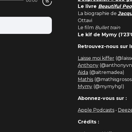
00:00
Le livre
Beautiful Peo
La biographie de
Jacqu
Ottavi
Le film
Bullet train
Le kif de Mymy (1’23’0
Retrouvez-nous sur I
Laisse moi kiffer
(@laiss
Anthony
(@anthonyvn
Aïda
(@aitremadea)
Mathis
(@mathisgrosos
Mymy
(@mymyhgl)
Abonnez-vous sur :
Apple Podcasts
•
Deez
Crédits :