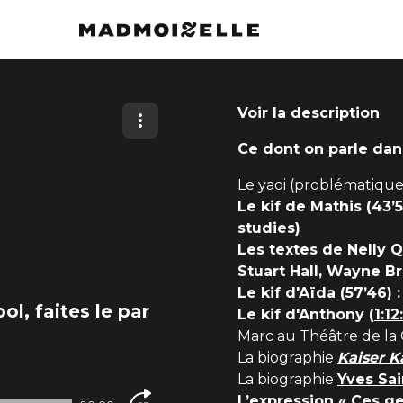
Voir la description
Ce dont on parle dan
Le yaoi (problématiqu
Le kif de Mathis (43’5
studies)
Les textes de Nelly 
Stuart Hall, Wayne Br
Le kif d'Aïda (57’46) 
l, faites le par
Le kif d'Anthony (
1:12
Marc au Théâtre de la
La biographie
Kaiser K
La biographie
Yves Sai
L’expression « Ces ge