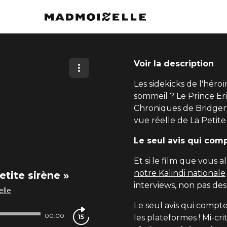
Voir la description
Les sidekicks de l'héro
sommeil ? Le Prince Er
Chroniques de Bridgerto
vue réelle de La Petite
Le seul avis qui comp
Et si le film que vous a
notre Kalindi nationale
etite sirène »
interviews, non pas des 
lle
Le seul avis qui compt
00:00
les plateformes ! Mi-crit